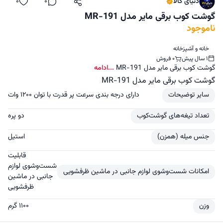
دنیای کالا
0
0
اشتراک‌گذاری
دیدگاه
لایک
گوشت کوب برقی مایر مدل MR-191
ناموجود
خانه و آشپزخانه
1 سال پیش
0 فروش
گوشت کوب برقی مایر مدل MR-191
...ادامه
گوشت کوب برقی مایر مدل MR-191
سایر توضیحات
دارای درجه بندی سرعت پر قدرت با توان ۱۲۰۰ وات
تعداد تیغه‌های گوشت‌کوب
دو پره
جنس میله (همزن)
استیل
قابلیت
شست‌وشوی لوازم
امکانات شست‌وشوی لوازم جانبی در ماشین ظرفشویی
جانبی در ماشین
ظرفشویی
وزن
۱۱۰۰ گرم