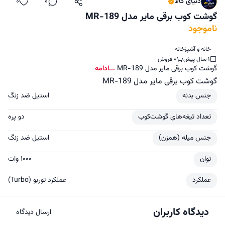
دنیای کالا
0
0
اشتراک‌گذاری
دیدگاه
لایک
گوشت کوب برقی مایر مدل MR-189
ناموجود
خانه و آشپزخانه
1 سال پیش
0 فروش
گوشت کوب برقی مایر مدل MR-189
...ادامه
گوشت کوب برقی مایر مدل MR-189
جنس بدنه
استیل ضد زنگ
تعداد تیغه‌های گوشت‌کوب
دو پره
جنس میله (همزن)
استیل ضد زنگ
توان
۱۰۰۰ وات
عملکرد
عملکرد توربو (Turbo)
دیدگاه کاربران
ارسال دیدگاه