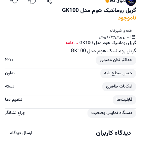
دنیای کالا
0
0
اشتراک‌گذاری
دیدگاه
لایک
گریل رومانتیک هوم مدل GK100
ناموجود
خانه و آشپزخانه
1 سال پیش
0 فروش
گریل رومانتیک هوم مدل GK100
...ادامه
گریل رومانتیک هوم مدل GK100
حداکثر توان مصرفی
۲۲۰۰
جنس سطح تابه
تفلون
امکانات ظاهری
دسته
قابلیت‌ها
تنظیم دما
دستگاه نمایش وضعیت
چراغ نشانگر
دیدگاه کاربران
ارسال دیدگاه