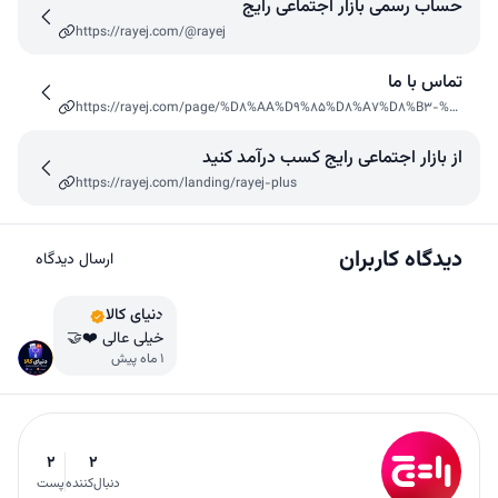
حساب رسمی بازار اجتماعی رایج
https://rayej.com/@rayej
تماس با ما
https://rayej.com/page/%D8%AA%D9%85%D8%A7%D8%B3-%D8%A8%D8%A7-%D9%85%D8%A7
از بازار اجتماعی رایج کسب درآمد کنید
https://rayej.com/landing/rayej-plus
دیدگاه کاربران
ارسال دیدگاه
دنیای کالا
خیلی عالی ❤️🤝
1 ماه پیش
2
2
دنبال‌کننده
پست